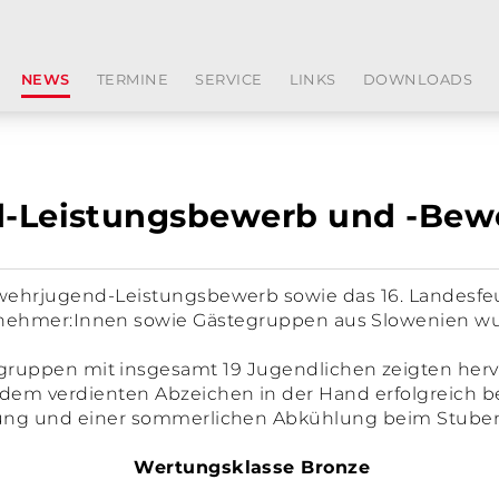
NEWS
TERMINE
SERVICE
LINKS
DOWNLOADS
Leistungsbewerb und -Bewer
uerwehrjugend-Leistungsbewerb sowie das 16. Landesf
eilnehmer:Innen sowie Gästegruppen aus Slowenien wu
gruppen mit insgesamt 19 Jugendlichen zeigten he
em verdienten Abzeichen in der Hand erfolgreich b
ung und einer sommerlichen Abkühlung beim Stube
Wertungsklasse Bronze