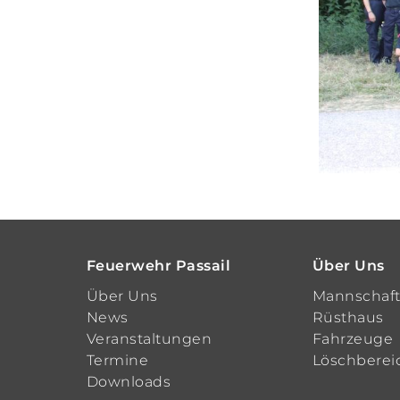
Feuerwehr Passail
Über Uns
Über Uns
Mannschaf
News
Rüsthaus
Veranstaltungen
Fahrzeuge
Termine
Löschberei
Downloads