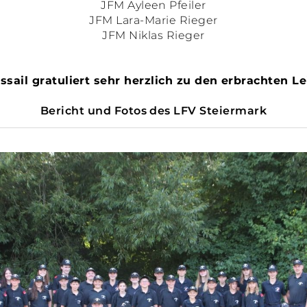
JFM Ayleen Pfeiler
JFM Lara-Marie Rieger
JFM Niklas Rieger
ssail gratuliert sehr herzlich zu den erbrachten L
Bericht und Fotos des LFV Steiermark