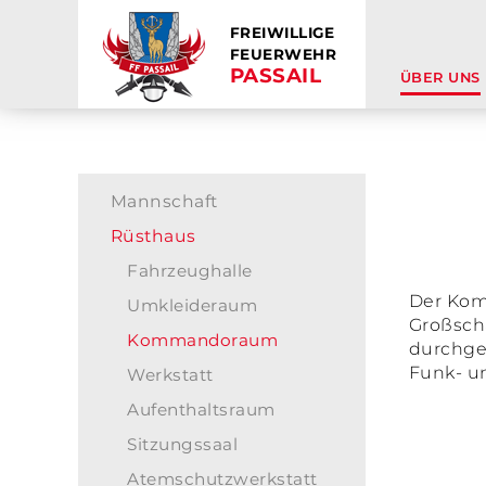
FREIWILLIGE
FEUERWEHR
PASSAIL
ÜBER UNS
Mannschaft
Rüsthaus
Fahrzeughalle
Der Komm
Umkleideraum
Großsch
Kommandoraum
durchge
Funk- u
Werkstatt
Aufenthaltsraum
Sitzungssaal
Atemschutzwerkstatt