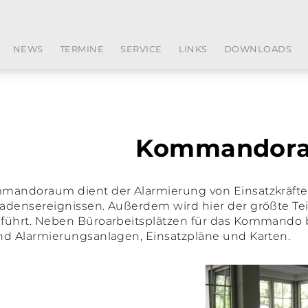
NEWS
TERMINE
SERVICE
LINKS
DOWNLOADS
Kommandor
andoraum dient der Alarmierung von Einsatzkräften s
adensereignissen. Außerdem wird hier der größte Te
führt. Neben Büroarbeitsplätzen für das Kommando b
nd Alarmierungsanlagen, Einsatzpläne und Karten.