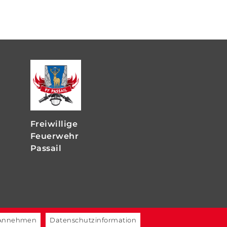
Freiwillige
Feuerwehr
Passail
Annehmen
Datenschutzinformation
Website by Styriaweb