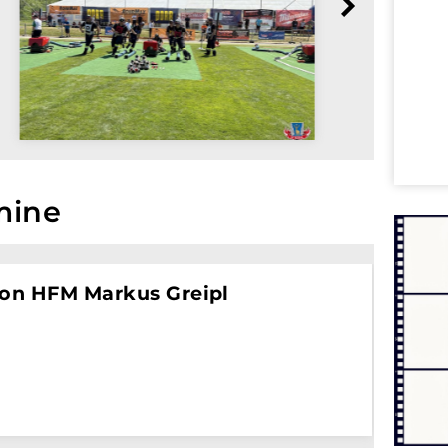
mine
 von HFM Markus Greipl