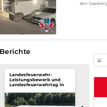
den Gaasberg 
Berichte
Landesfeuerwehr-
Bereic
Leistungsbewerb und
Leistu
Landesfeuerwehrtag in
Bewerb
St. Margarethen an der
20.06.2
Raab