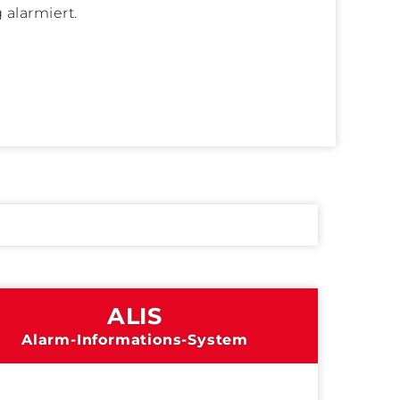
alarmiert.
hsjugend-
Bereichsfeuerwehr
ngsbewerb und -
Leistungsbewerb 
ALIS
sspiel am
Bereichsfeuerweh
026 in Ratten
2026 in Floing am
Alarm-Informations-System
13.06.2026